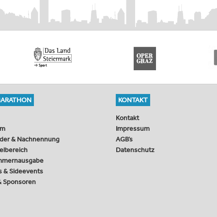
MARATHON
KONTAKT
Kontakt
mm
Impressum
der & Nachnennung
AGB’s
ielbereich
Datenschutz
mmernausgabe
s & Sideevents
 & Sponsoren