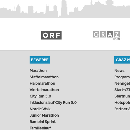
BEWERBE
GRAZ 
Marathon
News
Staffelmarathon
Progra
Halbmarathon
Nenngel
Viertelmarathon
Start-/Z
City Run 5.0
Startnu
Inklusionslauf City Run 5.0
Hotspot
Nordic Walk
Partner
Junior Marathon
Bambini Sprint
Familienlauf