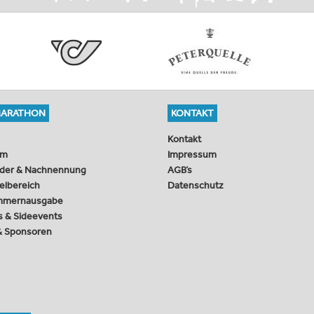
MARATHON
KONTAKT
Kontakt
mm
Impressum
der & Nachnennung
AGB’s
ielbereich
Datenschutz
mmernausgabe
s & Sideevents
 & Sponsoren