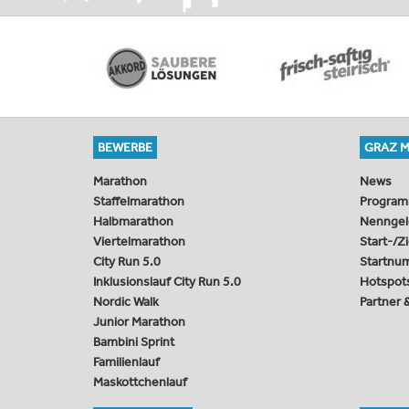
BEWERBE
GRAZ 
Marathon
News
Staffelmarathon
Progra
Halbmarathon
Nenngel
Viertelmarathon
Start-/Z
City Run 5.0
Startnu
Inklusionslauf City Run 5.0
Hotspot
Nordic Walk
Partner
Junior Marathon
Bambini Sprint
Familienlauf
Maskottchenlauf